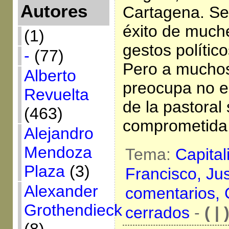
Autores
Cartagena. Se
éxito de much
(1)
gestos político
-
(77)
Pero a muchos
Alberto
preocupa no es
Revuelta
de la pastoral 
(463)
comprometida,
Alejandro
Mendoza
Tema:
Capita
Plaza
(3)
Francisco,
Jus
Alexander
comentarios,
Grothendieck
cerrados
-
( | 