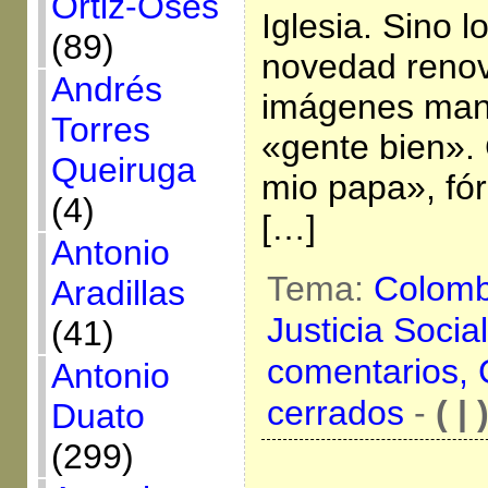
Ortiz-Osés
Iglesia. Sino l
(89)
novedad renov
Andrés
imágenes mani
Torres
«gente bien». 
Queiruga
mio papa», fór
(4)
[…]
Antonio
Tema:
Colomb
Aradillas
Justicia Socia
(41)
comentarios,
Antonio
cerrados
-
( | 
Duato
(299)